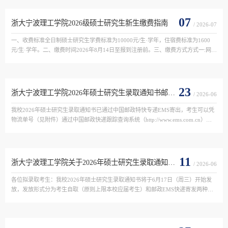
07
浙大宁波理工学院2026级硕士研究生新生缴费指南
/ 2026-07
一、收费标准全日制硕士研究生学费标准为10000元/生·学年，住宿费标准为1600
元/生·学年。二、缴费时间2026年8月14日至报到注册前。三、缴费方式方式一:网络
平台缴款。学生通过“浙江政务服务网统一公共支付平台”缴款。方式二：报到时缴
款。通过方式一缴费...
23
浙大宁波理工学院2026年硕士研究生录取通知书邮寄单号
/ 2026-06
我校2026年硕士研究生录取通知书已通过中国邮政特快专递EMS寄出，考生可以凭
物流单号（见附件）通过中国邮政快递跟踪查询系统（http://www.ems.com.cn）查
询通知书的物流状态。如发生邮件未寄达等问题，请联系：0574-88229700。浙大
宁波理工学院研究生招生...
11
浙大宁波理工学院关于2026年硕士研究生录取通知书自取和寄发的通知
/ 2026-06
各位拟录取考生：我校2026年硕士研究生录取通知书将于6月17日（周三）开始发
放，发放形式分为考生自取（原则上限本校应届考生）和邮政EMS快递寄发两种。
具体事项通知如下：一、考生自取1.自取时间：6月17日（周三）9:00-11:30，
14:00-17:00（逾期不能自取...