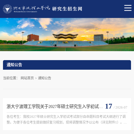
通知公告
当前位置：
网站首页
>
通知公告
17
浙大宁波理工学院关于2027年硕士研究生入学初试考试大纲调整的通知
/ 2026-07
各位考生：我校2027年硕士研究生入学初试考试部分自命题科目考试大纲进行了调
整。为便于各位考生提前做好复习规划，现将调整情况予以公布（详见附件1）。请
报考相关专业的考生及时关注考试科目大纲变动情况（详见附件2-6），作出合理规
划和安排。专业目录...