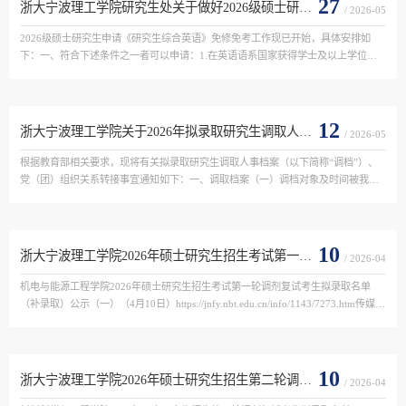
27
浙大宁波理工学院研究生处关于做好2026级硕士研究生《研究生综合英语》免修工作的通知
/ 2026-05
2026级硕士研究生申请《研究生综合英语》免修免考工作现已开始，具体安排如
下：一、符合下述条件之一者可以申请：1.在英语语系国家获得学士及以上学位；2.
本科阶段为英语专业，现攻读非英语专业的更高学位；3.硕士研究生招生入学统考
英语成绩70分及以上（...
12
浙大宁波理工学院关于2026年拟录取研究生调取人事档案、党（团）组织关系转接工作的通知
/ 2026-05
根据教育部相关要求，现将有关拟录取研究生调取人事档案（以下简称“调档”）、
党（团）组织关系转接事宜通知如下：一、调取档案（一）调档对象及时间被我校
拟录取的全日制研究生人事档案应于2026年7月6日前寄至我校。（二）调档说明1.
学院向拟录取研究生...
10
浙大宁波理工学院2026年硕士研究生招生考试第一轮调剂复试考生拟录取名单 （补录取）公示
/ 2026-04
机电与能源工程学院2026年硕士研究生招生考试第一轮调剂复试考生拟录取名单 
（补录取）公示（一）（4月10日）https://jnfy.nbt.edu.cn/info/1143/7273.htm传媒与
法学院2026年硕士研究生招生考试第一轮调剂复试考生拟录取名单（补录取）公示
（一）（4月21日...
10
浙大宁波理工学院2026年硕士研究生招生第二轮调剂复试考生拟录取名单公示
/ 2026-04