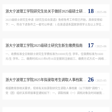
18
浙大宁波理工学院研究生处关于做好2025级硕士研究生《研究生综合英语》免修工作的通知
/ 2025-06
2025级硕士研究生申请《研究生综合英语》免修免考工作现已开始，具体安排如
下：一、符合下述条件之一者可以申请：1.在英语语系国家获得学士及以上学位；2.
本科阶段为英语专业，现攻读非英语专业的更高学位；3.硕士研究生招生入学统考
英语成绩70分及以上（...
17
浙大宁波理工学院2025级硕士研究生新生缴费指南
/ 2025-06
一、收费标准全日制硕士研究生学费标准为10000元/生·学年，住宿费标准为1600
元/生·学年。二、缴费时间2025年8月16日至报到注册前三、缴费方式方式一:网络平
台缴款。学生通过“浙江政务服务网统一公共支付平台”缴款，平台8月16日起开放。
方式二：报到时缴...
26
浙大宁波理工学院2025年拟录取考生调取人事档案、党（团）组织关系转接等工作的通知
/ 2025-05
根据教育部相关要求，现将有关拟录取研究生调取人事档案（以下简称“调档”）、
党（团）组织关系转接事宜通知如下：一、调取档案（一）调档对象及时间被我校
拟录取的全日制研究生人事档案应于2025年6月25日前寄至我校。（二）调档说明1.
学院向拟录取研究生...