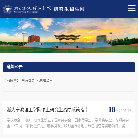
通知公告
当前位置：
网站首页
>
通知公告
18
浙大宁波理工学院硕士研究生资助政策指南
/ 2025-06
学校为全日制硕士研究生设立了国家奖学金、国家助学金、学业奖学金、专项奖学
金、“三助一辅”岗位津贴、助学贷款、临时困难补助、绿色通道等奖助项目，奖助
额度高、奖助体系完善。类别范围等级比例标准（元/学年）国家奖学金1-3年级/按
照国家相关规定执行...