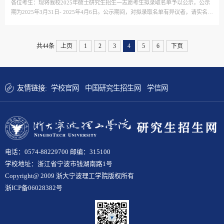
各位考生：现将我校2025年硕士研究生招生一志愿考生拟录取名单予以公示，公示
期为2025年3月31日- 2025年4月6日。公示期间，对拟录取名单有异议者，请实名向
我校研究生处反映；如有违反党纪党规的行为，请向纪检监察室反映举报。公示无
异议后，考生还须通过...
共44条
上页
1
2
3
4
5
6
下页
友情链接:
学校官网
中国研究生招生网
学信网
电话：0574-88229700 邮编：315100
学校地址：浙江省宁波市钱湖南路1号
Copyright@ 2009 浙大宁波理工学院版权所有
浙ICP备06028382号